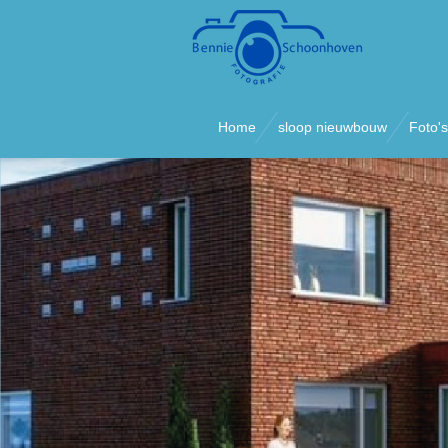
Ga
direct
naar
de
hoofdinhoud
Home
sloop nieuwbouw
Foto's