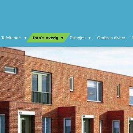
 Tafeltennis
foto's overig
Filmpjes
Grafisch divers