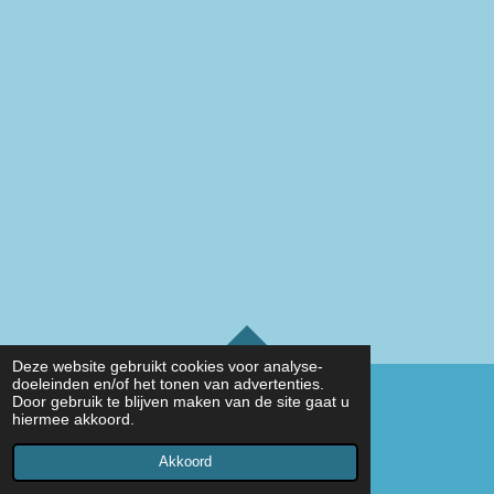
TOP
Deze website gebruikt cookies voor analyse-
doeleinden en/of het tonen van advertenties.
Door gebruik te blijven maken van de site gaat u
hiermee akkoord.
© 2019 - 2026 Bennie Schoonhoven
Powered by
JouwWeb
Akkoord