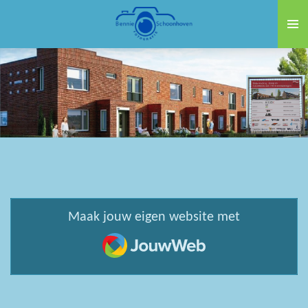
Ga
direct
naar
de
hoofdinhoud
Maak jouw eigen website met
JouwWeb