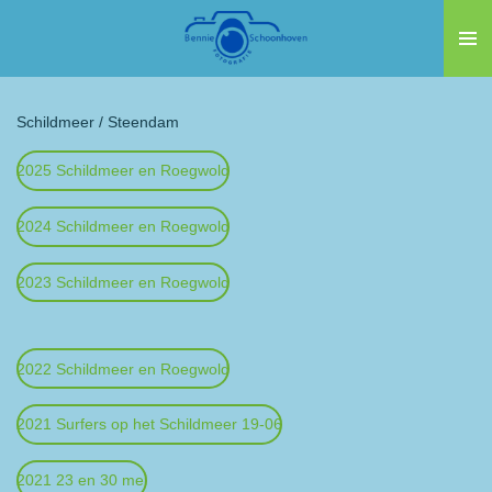
Ga
direct
naar
de
Schildmeer / Steendam
hoofdinhoud
2025 Schildmeer en Roegwold
2024 Schildmeer en Roegwold
2023 Schildmeer en Roegwold
2022 Schildmeer en Roegwold
2021 Surfers op het Schildmeer 19-06
2021 23 en 30 mei