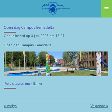
Ga
direct
naar
de
Open dag Campus Eemsdelta
hoofdinhoud
Gepubliceerd op 3 juni 2023 om 15:27
Open dag Campus Eemsdelta
Foto's te zien op:
klik hier
«
Vorige
Volgende
»