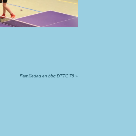
Familiedag en bbq DTTC'78
»