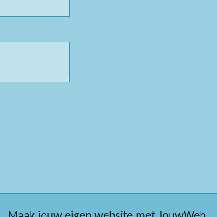
Maak jouw eigen website met
JouwWeb