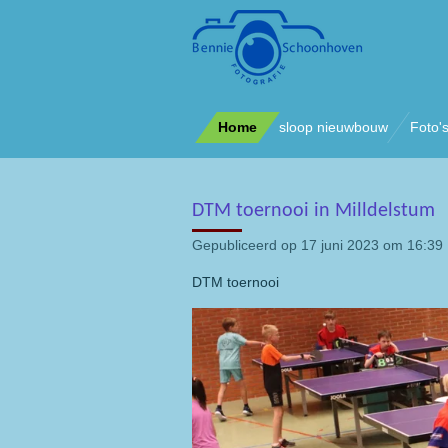
Ga
direct
naar
de
hoofdinhoud
Home
sloop nieuwbouw
Foto'
DTM toernooi in Milldelstum
Gepubliceerd op 17 juni 2023 om 16:39
DTM toernooi