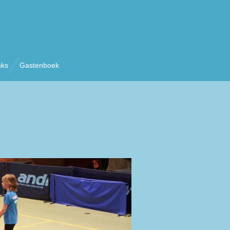
nks
Gastenboek