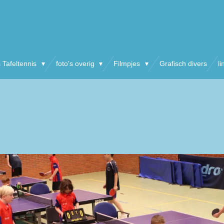
s Tafeltennis
foto's overig
Filmpjes
Grafisch divers
li