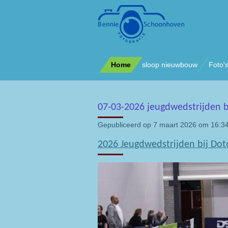
Ga
direct
naar
de
hoofdinhoud
Home
sloop nieuwbouw
Foto'
07-03-2026 jeugdwedstrijden bi
Gepubliceerd op 7 maart 2026 om 16:3
2026 Jeugdwedstrijden bij Dot