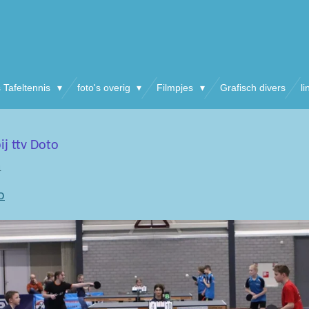
s Tafeltennis
foto's overig
Filmpjes
Grafisch divers
li
j ttv Doto
4
o