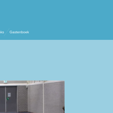
nks
Gastenboek