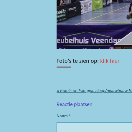
Foto's te zien op:
klik hier
«
Foto's en Filmpjes sloop/nieuwbouw 
Reactie plaatsen
Naam *