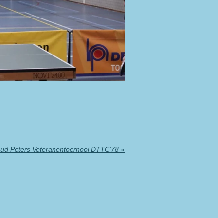
ud Peters Veteranentoernooi DTTC'78
»