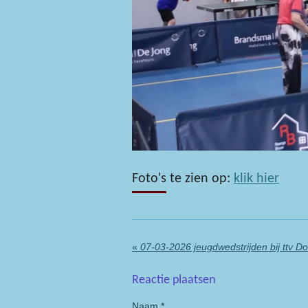
Foto's te zien op:
klik hier
«
07-03-2026 jeugdwedstrijden bij ttv Do
Reactie plaatsen
Naam *