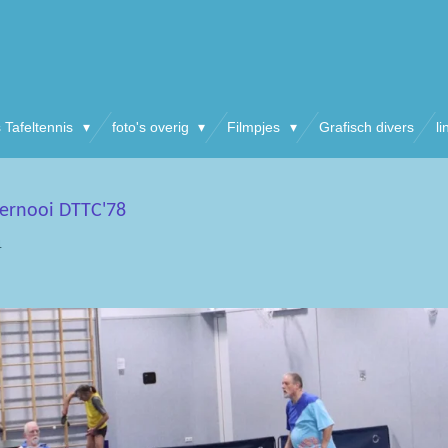
s Tafeltennis
foto's overig
Filmpjes
Grafisch divers
li
ernooi DTTC'78
4