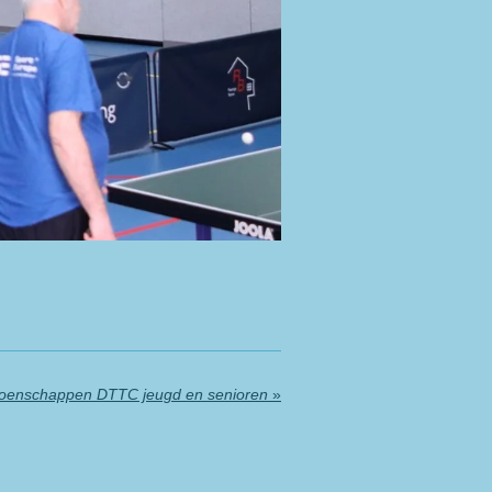
oenschappen DTTC jeugd en senioren
»