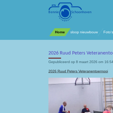
Ga
direct
naar
de
hoofdinhoud
Home
sloop nieuwbouw
Foto'
2026 Ruud Peters Veteranento
Gepubliceerd op 8 maart 2026 om 16:5
2026 Ruud Peters Veteranentoernooi